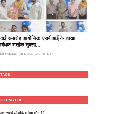
िदाई समारोह आयोजित: एसबीआई के शाखा
मंत्री कपिलदेव
्रबंधक शशांक शुक्ला...
मेला...
Jun 1, 2023
0
1067
Oc
jan prajapati
Rajan prajapati
TAGS
VOTING POLL
का सबसे लोकप्रिय नेता कौन है?