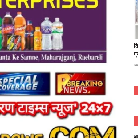
भा बछरावां,
सोथी गांव में आयोजित हुआ मेला व दंगल, दंगल में
व
पहुंचे दर्जनों...
प
Aug 29, 2022
0
1024
Rajan prajapati
Ra
आप