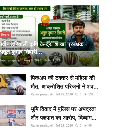
विज्ञापन
नवीन हरियाली कृषि केन्द्र, शाखा प्रबंधक -
अतुल कुमार तिवारी...
Rajan prajapati
Aug 6, 2026
0
42
पिकअप की टक्कर से महिला की
मौत, आक्रोशित परिजनों ने शव...
Rajan prajapati
Jul 29, 2026
0
139
भूमि विवाद में पुलिस पर अभद्रता
और पक्षपात का आरोप, दिव्यांग...
Rajan prajapati
Jul 22, 2026
0
90