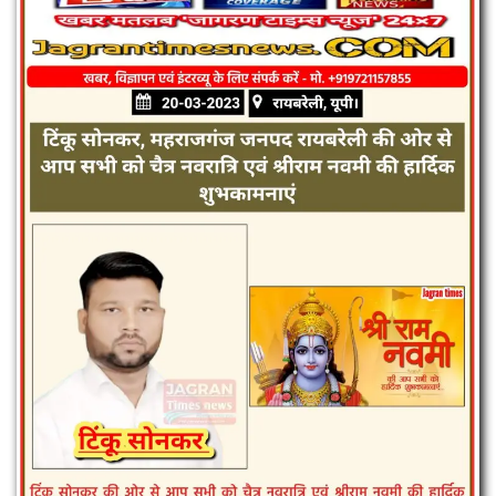
रायबरेली (उत्तर प्रदेश)
लखनऊ
मुंबई
बड़ी खबर
अपराध
शिक्षा
विज्ञापन
पंजाब
Login
Register