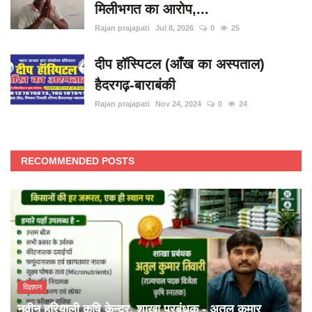
मिलीभगत का आरोप,...
Rajan prajapati
Jul 8, 2026
0
25
दीप हॉस्पिटल (आँख का अस्पताल)
हैदरगढ़-बाराबंकी
Rajan prajapati
Nov 24, 2024
0
24
RECOMMENDED POSTS
विज्ञापन
नवीन हरियाली कृषि केन्द्र, शाखा प्रबंधक - अतुल कुमार