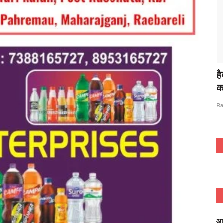
े अंग वस्त्र व
हैदरगढ़: दीप हॉस्पिटल (आँख का अस्पताल) आँ
का सम्पूर्ण...
Jun 29, 2023
0
2747
Rajan prajapati
आप