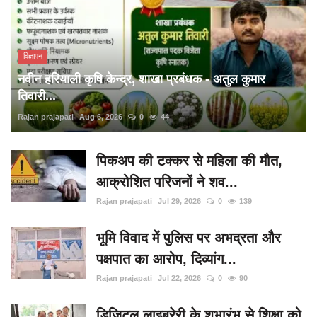
विज्ञापन
नवीन हरियाली कृषि केन्द्र, शाखा प्रबंधक - अतुल कुमार
तिवारी...
Rajan prajapati
Aug 6, 2026
0
44
पिकअप की टक्कर से महिला की मौत,
आक्रोशित परिजनों ने शव...
Rajan prajapati
Jul 29, 2026
0
139
भूमि विवाद में पुलिस पर अभद्रता और
पक्षपात का आरोप, दिव्यांग...
Rajan prajapati
Jul 22, 2026
0
90
डिजिटल लाइब्रेरी के शुभारंभ से शिक्षा को