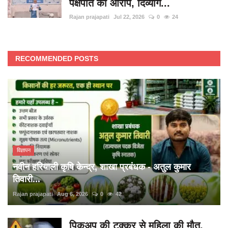
पक्षपात का आरोप, दिव्यांग...
Rajan prajapati
Jul 22, 2026
0
24
RECOMMENDED POSTS
विज्ञापन
नवीन हरियाली कृषि केन्द्र, शाखा प्रबंधक - अतुल कुमार
तिवारी...
Rajan prajapati
Aug 6, 2026
0
42
पिकअप की टक्कर से महिला की मौत,