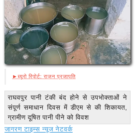
रायबरेली (उत्तर प्रदेश)
लखनऊ
मुंबई
बड़ी खबर
अपराध
शिक्षा
विज्ञापन
►ब्यूरो रिपोर्ट: राजन प्रजापति
पंजाब
Login
राघवपुर पानी टंकी बंद होने से उपभोक्ताओं ने
Register
संपूर्ण समाधान दिवस में डीएम से की शिकायत,
ग्रामीण दूषित पानी पीने को विवश
जागरण टाइम्स न्यूज नेटवर्क